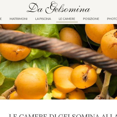
TE
MATRIMONI
LA PISCINA
LE CAMERE
POSIZIONE
PHOTO
LE CAMERE DI GELSOMINA ALL